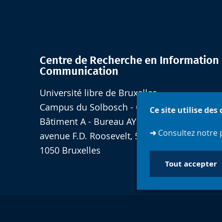
Centre de Recherche en Information 
Communication
Université libre de Bruxelles
Campus du Solbosch - Quartier Jaune
Ce site utilise des
Bâtiment A - Bureau AY2.127
➜
Consultez notre 
avenue F.D. Roosevelt, 50 - CP 175
1050 Bruxelles
Tout accepter