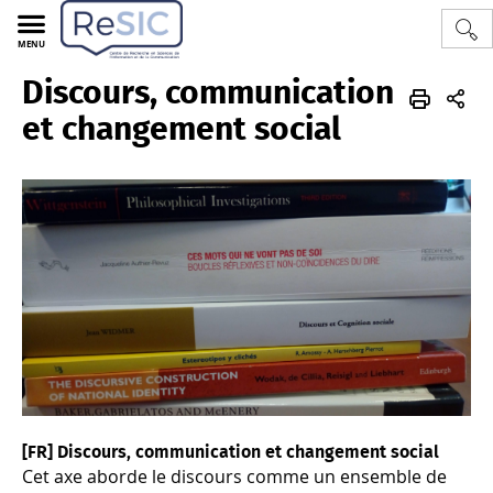
MENU
Discours, communication
LTC
RESIC
FR
À propos
Axes de recherche
Discours, communication et changement social
et changement social
[FR] Discours, communication et changement social
Cet axe aborde le discours comme un ensemble de