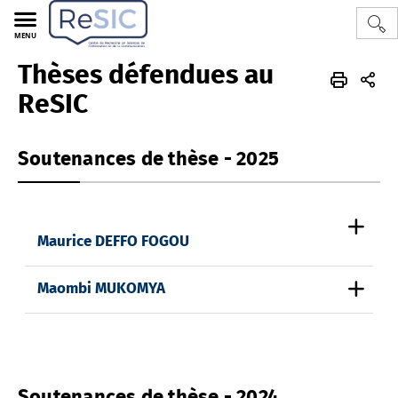
MENU
Thèses défendues au
LTC
RESIC
FR
Thèses
Thèses défendues au ReSIC
ReSIC
Soutenances de thèse - 2025
Maurice DEFFO FOGOU
Maombi MUKOMYA
Soutenances de thèse - 2024