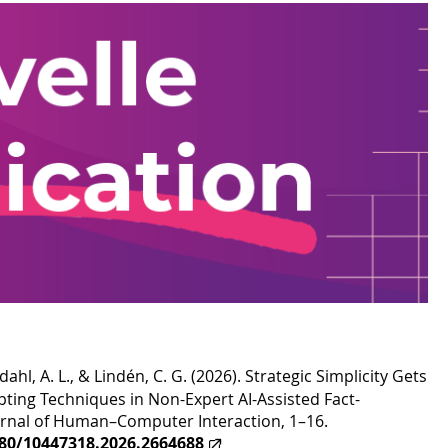
pdahl, A. L., & Lindén, C. G. (2026). Strategic Simplicity Gets
ting Techniques in Non-Expert AI-Assisted Fact-
ournal of Human–Computer Interaction, 1–16.
080/10447318.2026.2664688