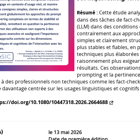
: Cette étude analy
Résumé
dans des tâches de fact-c
(LLM) dans des conditions 
contrairement aux approc
simples et clairement str
plus stables et fiables, en 
techniques plus élaborées
raisonnement plus exigeant
résultats. Ces observation
prompting et la pertinenc
 à des professionnels non techniques comme les fact-checke
davantage centrée sur les usages linguistiques et cognitifs
ps://doi.org/10.1080/10447318.2026.2664688
le
13 mai 2026
s)
Date de première édition.