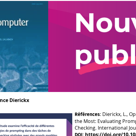
nce Dierickx
: Dierickx, L., O
Références
the Most: Evaluating Promp
Checking. International J
:
https://doi.org/10.1
DOI