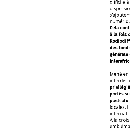
difficile
dispersio
s’ajouten
numériq
Cela cont
à la fois
Radiodiff
des fonds
générale 
interafri
Mené en p
interdisc
privilégi
portés su
postcolon
locales, 
internati
À la croi
emblémat