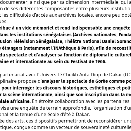
 à documenter, ainsi que par sa dimension intermédiale, qui 
n de ses différentes composantes entre plusieurs institutio
t les difficultés d’accès aux archives locales, encore peu doté
ues.
ribue à un vide mémoriel et rend indispensable une enquête
 dans les institutions sénégalaises (Archives nationales, Fond
usion Télévision Sénégalaise, Théâtre National Daniel Sorano, 
 étrangers (notamment l’INAthèque à Paris), afin de reconsti
du spectacle et d’analyser sa fonction de diplomatie culture
caine et internationale au sein du Festival de 1966.
artenariat avec l'Université Cheikh Anta Diop de Dakar (UC
iplinaire propose d’
analyser le spectacle de Gorée comme po
é pour interroger les discours historiques, esthétiques et poli
r la scène internationale, ainsi que son inscription dans la 
En étroite collaboration avec les partenaires 
iale africaine.
il vise une enquête de terrain approfondie, l’organisation d’u
onal et la tenue d’une école d’été à Dakar.
sée des arts, ces dispositifs permettront de reconsidérer u
ique, conçue comme un vecteur de souveraineté culturelle