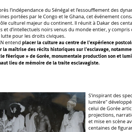
après l’indépendance du Sénégal et l’essoufflement des dyn
aines portées par le Congo et le Ghana, cet événement cons
e culturel majeur du continent. Il réunit à Dakar des centai
ns et d’intellectuels noirs venus du monde entier, y compris
 lutte pour les droits civiques.
AN entend
placer la culture au centre de l’expérience postcol
r la maîtrise des récits historiques sur l’esclavage, notamme
cle féerique » de Gorée, monumentale production son et lum
, haut lieu de mémoire de la traite esclavagiste.
S’inspirant des spe
lumière" développé
celui de Gorée arti
projections, narrat
et mise en scène a
centaines de figura