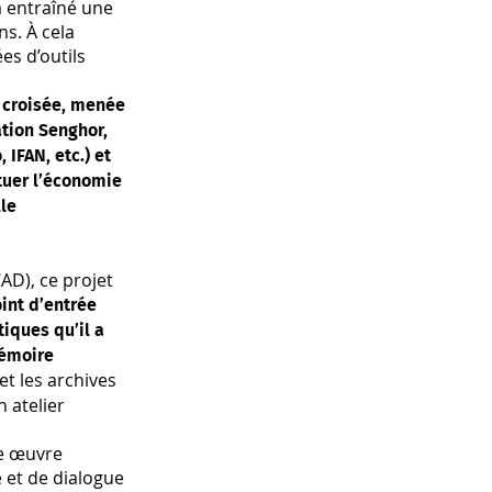
a entraîné une
ns. À cela
es d’outils
 croisée, menée
ation Senghor,
IFAN, etc.) et
tuer l’économie
lle
AD), ce projet
int d’entrée
tiques qu’il a
mémoire
et les archives
n atelier
ne œuvre
 et de dialogue