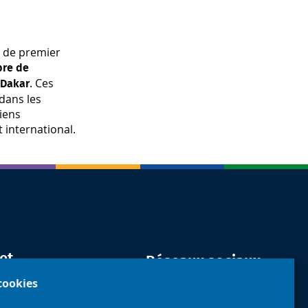
s de premier
bre de
. Ces
 Dakar
dans les
iens
 international.
et
Réseaux sociaux
 cookies