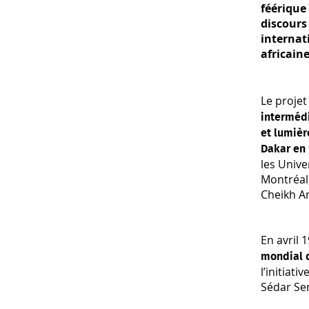
féérique
discours 
internat
africaine
Le
projet
intermédi
et lumièr
Dakar en
les Unive
Montréal,
Cheikh A
En avril 
mondial 
l’initiat
Sédar Se