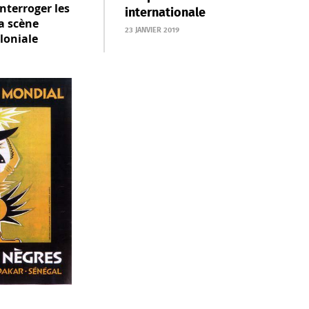
nterroger les
internationale
la scène
23 JANVIER 2019
loniale