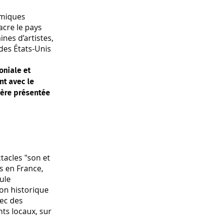
amiques
acre le pays
nes d’artistes,
 des États-Unis
oniale et
nt avec le
ière présentée
ctacles "son et
s en France,
cule
ion historique
vec des
nts locaux, sur