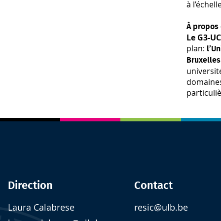
à l’échel
À propos 
Le G3-U
plan:
l’Un
Bruxelles
universit
domaines 
particuli
Direction
Contact
Laura Calabrese
resic@ulb.be