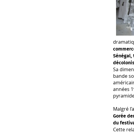
dramatiqu
commerce 
Sénégal, 
décoloni
Sa dimen
bande son
américain
années 1
pyramide
Malgré l’
Gorée dem
du festiv
Cette rel