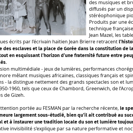
des musiques et br
diffusés par un disp
stéréophonique pio
Produits par une é
technique française
Jean Mazel, les tabl
es écrits par l’écrivain haïtien Jean Brierre retracent
l’histo
des esclaves et la place de Gorée dans la constitution de l
tout en esquissant l’horizon d’une fraternité future entre peu
.
sés
sion multimédiale - jeux de lumières, performances chorég
ore mêlant musiques africaines, classiques français et spir
s - la distingue nettement des grands spectacles son et lu
950-1960, tels que ceux de Chambord, Greenwich, de l’Acro
s de Gizeh.
attention portée au FESMAN par la recherche récente,
le spe
eure largement sous-étudié, bien qu’il ait contribué au suc
al et à instaurer une tradition locale du son et lumière toujou
ative invisibilité s’explique par sa nature performative et no