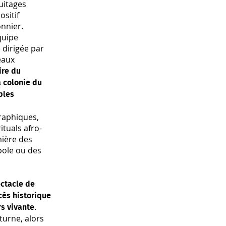
uitages
ositif
nnier.
quipe
 dirigée par
eaux
ire du
a colonie du
ples
raphiques,
ituals afro-
mière des
pole ou des
ctacle de
cès historique
.
rs vivante
cturne, alors