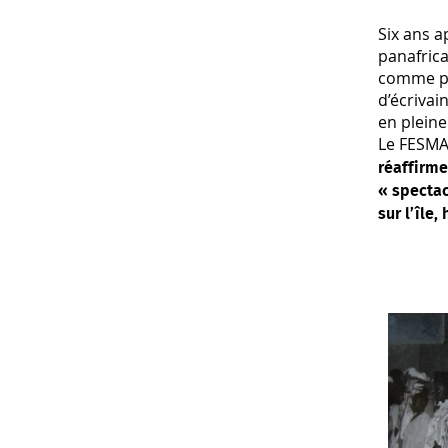
Six ans 
panafric
comme pôl
d’écrivai
en pleine
Le FESM
réaffirme
« specta
sur l’île